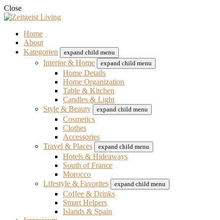
Close
Home
About
Kategorien
expand child menu
Interior & Home
expand child menu
Home Details
Home Organization
Table & Kitchen
Candles & Light
Style & Beauty
expand child menu
Cosmetics
Clothes
Accessories
Travel & Places
expand child menu
Hotels & Hideaways
South of France
Morocco
Lifestyle & Favorites
expand child menu
Coffee & Drinks
Smart Helpers
Islands & Spain