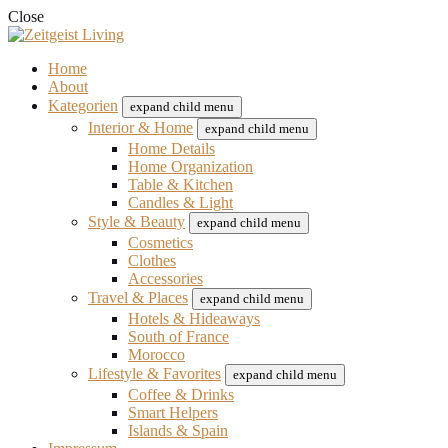
Close
Home
About
Kategorien
expand child menu
Interior & Home
expand child menu
Home Details
Home Organization
Table & Kitchen
Candles & Light
Style & Beauty
expand child menu
Cosmetics
Clothes
Accessories
Travel & Places
expand child menu
Hotels & Hideaways
South of France
Morocco
Lifestyle & Favorites
expand child menu
Coffee & Drinks
Smart Helpers
Islands & Spain