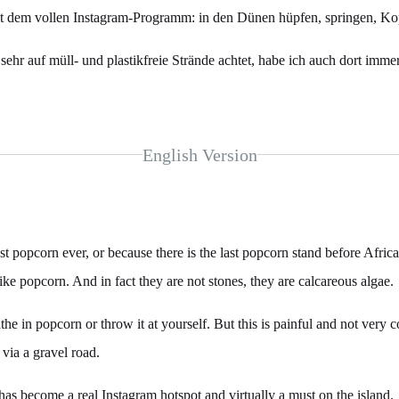
 dem vollen Instagram-Programm: in den Dünen hüpfen, springen, Kopfs
ehr auf müll- und plastikfreie Strände achtet, habe ich auch dort imme
English Version
t popcorn ever, or because there is the last popcorn stand before Africa
k like popcorn. And in fact they are not stones, they are calcareous algae.
the in popcorn or throw it at yourself. But this is painful and not very 
via a gravel road.
has become a real Instagram hotspot and virtually a must on the island.