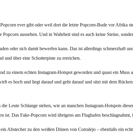
Popcorn ever gibt oder weil dort die letzte Popcorn-Bude vor Afrika ste
 wie Popcorn aussehen. Und in Wahrheit sind es auch keine Steine, sonde
baden oder sich damit bewerfen kann. Das ist allerdings schmerzhaft u
nd und über eine Schotterpiste zu erreichen.
rand zu einem echten Instagram-Hotspot geworden und quasi ein Muss au
ft es hoch und liegt darauf und geht darauf und sitzt mit dem Rücken
ass die Leute Schlange stehen, wie an manchen Instagram-Hotspots dies
ten ist. Das Fake-Popcorn wird übrigens am Flughafen beschlagnahmt, f
h ein Abstecher zu den weißen Dünen von Corralejo – ebenfalls ein ech