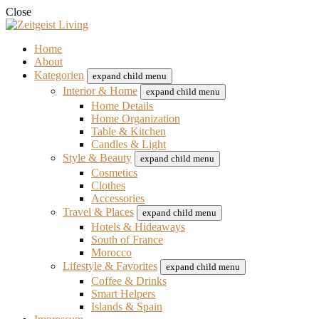
Close
Home
About
Kategorien
expand child menu
Interior & Home
expand child menu
Home Details
Home Organization
Table & Kitchen
Candles & Light
Style & Beauty
expand child menu
Cosmetics
Clothes
Accessories
Travel & Places
expand child menu
Hotels & Hideaways
South of France
Morocco
Lifestyle & Favorites
expand child menu
Coffee & Drinks
Smart Helpers
Islands & Spain