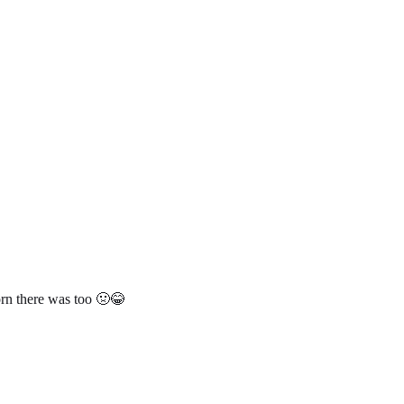
rn there was too 🤢😂