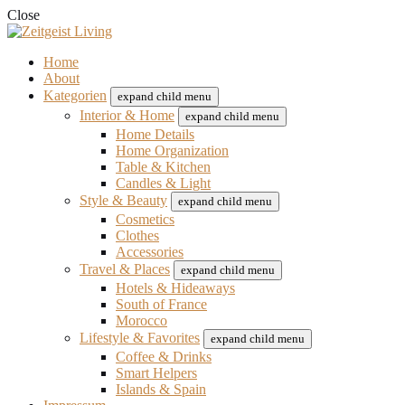
Close
Home
About
Kategorien
expand child menu
Interior & Home
expand child menu
Home Details
Home Organization
Table & Kitchen
Candles & Light
Style & Beauty
expand child menu
Cosmetics
Clothes
Accessories
Travel & Places
expand child menu
Hotels & Hideaways
South of France
Morocco
Lifestyle & Favorites
expand child menu
Coffee & Drinks
Smart Helpers
Islands & Spain